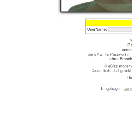
UserName:
W
P
anmel
per
e
Mail Ihr Passwort mi
ohne Einsc
© eBizz modern s
Diese Seite darf gelink
Un
Eingetragen:
Goog